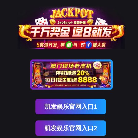
凯发娱乐官网入口1
凯发娱乐官网入口2